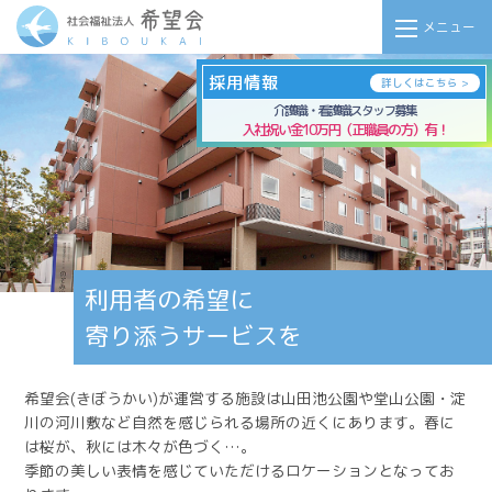
メニュー
採用情報
詳しくはこちら >
介護職・看護職スタッフ募集
入社祝い金
10万円（正職員の方）有！
利用者の希望に
寄り添うサービスを
希望会(きぼうかい)が運営する施設は山田池公園や堂山公園・淀
川の河川敷など自然を感じられる場所の近くにあります。春に
は桜が、秋には木々が色づく…。
季節の美しい表情を感じていただけるロケーションとなってお