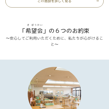
この施設を詳しく見る
き
ぼう
かい
「
希
望
会
」の６つのお約束
〜安心してご利用いただくために、私たちが心がけるこ
と〜