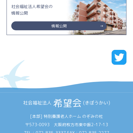
社会福祉法人希望会の
情報公開
情報公開
希望会
社会福祉法人
(きぼうかい)
[本部] 特別養護老人ホーム のぞみの杜
〒573-0093 大阪府枚方市東中振2-17-13
TEL：
072-835-3337
FAX：072-835-2277