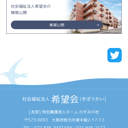
社会福祉法人希望会の
情報公開
情報公開
希望会
社会福祉法人
(きぼうかい)
[本部] 特別養護老人ホーム のぞみの杜
〒573-0093 大阪府枚方市東中振2-17-13
TEL：
072-835-3337
FAX：072-835-2277