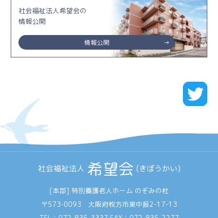
社会福祉法人希望会の
情報公開
情報公開
希望会
社会福祉法人
(きぼうかい)
[本部] 特別養護老人ホーム のぞみの杜
〒573-0093 大阪府枚方市東中振2-17-13
TEL：
072-835-3337
FAX：072-835-2277