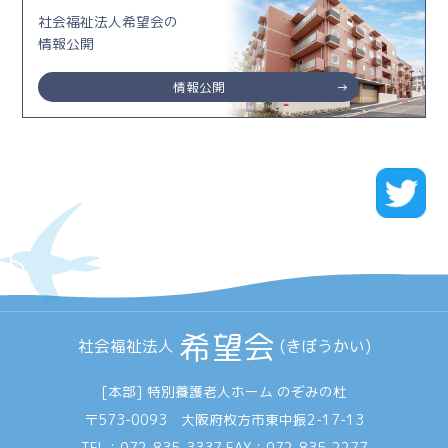
社会福祉法人希望会の
情報公開
情報公開
希望会
社会福祉法人
(きぼうかい)
[本部] 特別養護老人ホーム のぞみの杜
〒573-0093 大阪府枚方市東中振2-17-13
TEL：
072-835-3337
FAX：072-835-2277