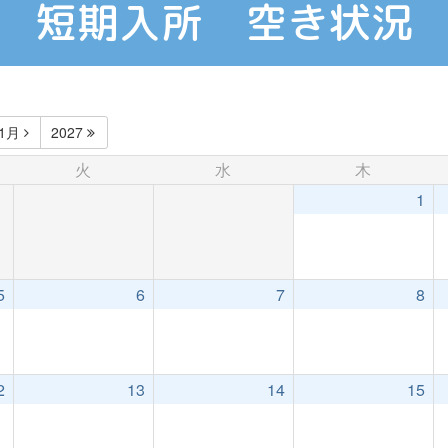
短期入所 空き状況
11月
2027
火
水
木
1
5
6
7
8
2
13
14
15