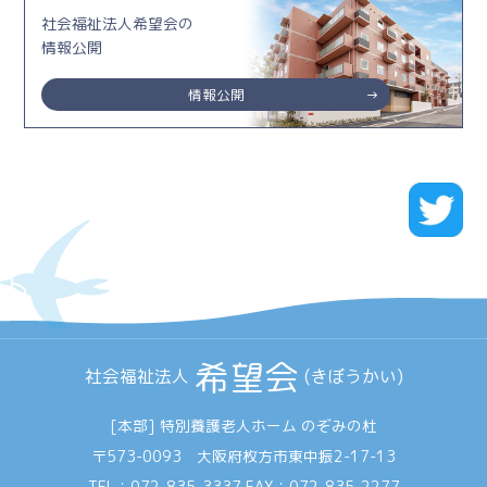
社会福祉法人希望会の
情報公開
情報公開
希望会
社会福祉法人
(きぼうかい)
[本部] 特別養護老人ホーム のぞみの杜
〒573-0093 大阪府枚方市東中振2-17-13
TEL：
072-835-3337
FAX：072-835-2277